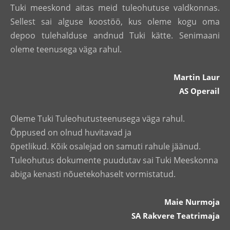
Tuki meeskond aitas meid tuleohutuse valdkonnas.
Sellest sai alguse koostöö, kus oleme kogu oma
depoo tulehalduse andnud Tuki kätte. Senimaani
oleme teenusega väga rahul.
Martin Laur
AS Operail
Oleme Tuki Tuleohutusteenusega väga rahul.
Õppused on olnud huvitavad ja
õpetlikud. Kõik osalejad on samuti rahule jäänud.
Tuleohutus dokumente puudutav sai Tuki M
eeskonna
abiga kenasti nõuetekohaselt vormistatud.
Maie Nurmoja
SA Rakvere Teatrimaja